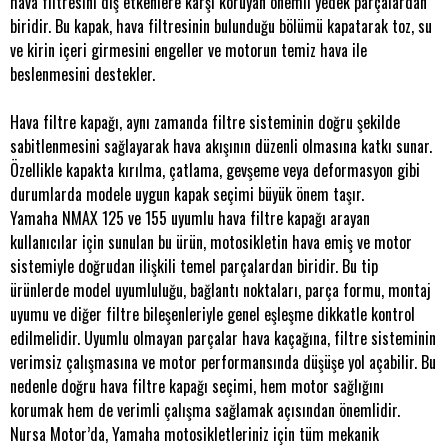
hava filtresini dış etkenlere karşı koruyan önemli yedek parçalardan
biridir. Bu kapak, hava filtresinin bulunduğu bölümü kapatarak toz, su
ve kirin içeri girmesini engeller ve motorun temiz hava ile
beslenmesini destekler.
Hava filtre kapağı, aynı zamanda filtre sisteminin doğru şekilde
sabitlenmesini sağlayarak hava akışının düzenli olmasına katkı sunar.
Özellikle kapakta kırılma, çatlama, gevşeme veya deformasyon gibi
durumlarda modele uygun kapak seçimi büyük önem taşır.
Yamaha NMAX 125 ve 155 uyumlu hava filtre kapağı arayan
kullanıcılar için sunulan bu ürün, motosikletin hava emiş ve motor
sistemiyle doğrudan ilişkili temel parçalardan biridir. Bu tip
ürünlerde model uyumluluğu, bağlantı noktaları, parça formu, montaj
uyumu ve diğer filtre bileşenleriyle genel eşleşme dikkatle kontrol
edilmelidir. Uyumlu olmayan parçalar hava kaçağına, filtre sisteminin
verimsiz çalışmasına ve motor performansında düşüşe yol açabilir. Bu
nedenle doğru hava filtre kapağı seçimi, hem motor sağlığını
korumak hem de verimli çalışma sağlamak açısından önemlidir.
Nursa Motor’da, Yamaha motosikletleriniz için tüm mekanik