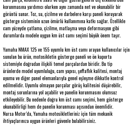
korunmasına yardımcı olurken aynı zamanda net ve okunabilir bir
görüntü sunar. Toz, su, çizilme ve darbelere karşı paneli koruyarak
gösterge sisteminin uzun ömürlü kullanımına katkı sağlar. Özellikle
cam yüzeyde çatlama, çizilme, matlaşma veya deformasyon gibi
durumlarda modele uygun km üst camı seçimi büyük önem taşır.
Yamaha NMAX 125 ve 155 uyumlu km üst camı arayan kullanıcılar için
sunulan bu ürün, motosikletin gösterge paneli ve ön kaporta
sistemiyle doğrudan ilişkili temel parçalardan biridir. Bu tip
ürünlerde model uyumluluğu, cam yapısı, şeffaflık kalitesi, montaj
uyumu ve diğer panel elemanlarıyla genel eşleşme dikkatle kontrol
edilmelidir. Uyumlu olmayan parçalar görüş kalitesini düşürebilir,
montaj sorunlarına yol açabilir ve panelin korunmasını olumsuz
etkileyebilir. Bu nedenle doğru km üst camı seçimi, hem gösterge
okunabilirliği hem de panelin korunması açısından önemlidir.
Nursa Motor’da, Yamaha motosikletleriniz için tüm mekanik
ihtiyaçlarınıza uygun ürünleri güvenle bulabilirsiniz.