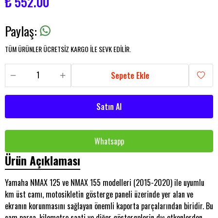
₺ 552.00
Paylaş
:
TÜM ÜRÜNLER ÜCRETSİZ KARGO İLE SEVK EDİLİR.
Sepete Ekle
Satın Al
Whatsapp
Ürün Açıklaması
Yamaha NMAX 125 ve NMAX 155 modelleri (2015-2020) ile uyumlu
km üst camı, motosikletin gösterge paneli üzerinde yer alan ve
ekranın korunmasını sağlayan önemli kaporta parçalarından biridir. Bu
cam parça, kilometre saati ve diğer göstergelerin dış etkenlerden