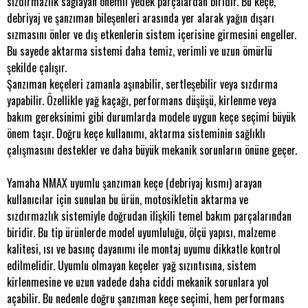
sızdırmazlık sağlayan önemli yedek parçalardan biridir. Bu keçe,
debriyaj ve şanzıman bileşenleri arasında yer alarak yağın dışarı
sızmasını önler ve dış etkenlerin sistem içerisine girmesini engeller.
Bu sayede aktarma sistemi daha temiz, verimli ve uzun ömürlü
şekilde çalışır.
Şanzıman keçeleri zamanla aşınabilir, sertleşebilir veya sızdırma
yapabilir. Özellikle yağ kaçağı, performans düşüşü, kirlenme veya
bakım gereksinimi gibi durumlarda modele uygun keçe seçimi büyük
önem taşır. Doğru keçe kullanımı, aktarma sisteminin sağlıklı
çalışmasını destekler ve daha büyük mekanik sorunların önüne geçer.
Yamaha NMAX uyumlu şanzıman keçe (debriyaj kısmı) arayan
kullanıcılar için sunulan bu ürün, motosikletin aktarma ve
sızdırmazlık sistemiyle doğrudan ilişkili temel bakım parçalarından
biridir. Bu tip ürünlerde model uyumluluğu, ölçü yapısı, malzeme
kalitesi, ısı ve basınç dayanımı ile montaj uyumu dikkatle kontrol
edilmelidir. Uyumlu olmayan keçeler yağ sızıntısına, sistem
kirlenmesine ve uzun vadede daha ciddi mekanik sorunlara yol
açabilir. Bu nedenle doğru şanzıman keçe seçimi, hem performans