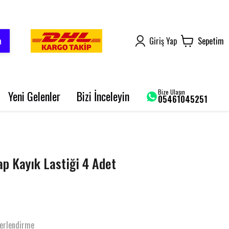
a
Giriş Yap
Sepetim
Bize Ulaşın
Yeni Gelenler
Bizi İnceleyin
05461045251
AROME 125
BLUEBERRY PRO
SRK 125-R
 Kayık Lastiği 4 Adet
GRACE 202 PRO
BLADE 250
erlendirme