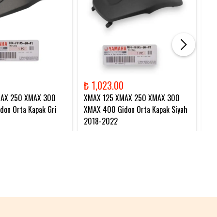
₺ 1,023.00
₺ 
MAX 250 XMAX 300
XMAX 125 XMAX 250 XMAX 300
XM
on Orta Kapak Gri
XMAX 400 Gidon Orta Kapak Siyah
Zi
2018-2022