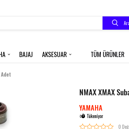
Ar
HA
BAJAJ
AKSESUAR
TÜM ÜRÜNLER
VELOCE 150
BLUEBERRY
R250
 Adet
NMAX XMAX Subap
RK 125 S
GRACE 202
YAMAHA
Tükeniyor
0 Değ