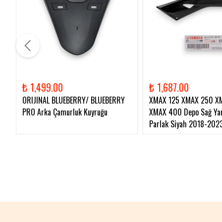
₺ 1,499.00
₺ 1,687.00
ORIJINAL BLUEBERRY/ BLUEBERRY
XMAX 125 XMAX 250 X
PRO Arka Çamurluk Kuyruğu
XMAX 400 Depo Sağ Yan
Parlak Siyah 2018-202