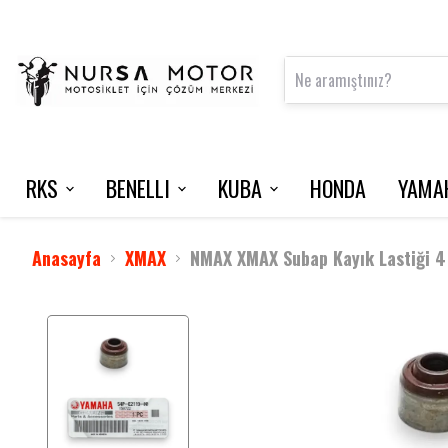
RKS
BENELLI
KUBA
HONDA
YAMA
FRECCIA 150
125 S
VN50 PRO
NMAX 125 / 2015-2020
INTERCOM
VRS 125
Anasayfa
XMAX
NMAX XMAX Subap Kayık Lastiği 4
M502 N
NEWLIGHT
BLADE 350
TNT 202