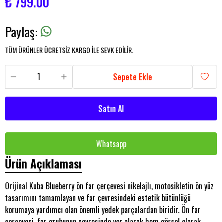
₺ 799.00
Paylaş
:
TÜM ÜRÜNLER ÜCRETSİZ KARGO İLE SEVK EDİLİR.
Sepete Ekle
Satın Al
Whatsapp
Ürün Açıklaması
Orijinal Kuba Blueberry ön far çerçevesi nikelajlı, motosikletin ön yüz
tasarımını tamamlayan ve far çevresindeki estetik bütünlüğü
korumaya yardımcı olan önemli yedek parçalardan biridir. Ön far
çerçevesi, far grubunun çevresinde yer alarak hem görsel olarak