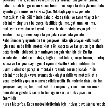
daha düzenli bir görünüm sunar hem de ön kaporta detaylarının daha
uyumlu görünmesine katkı sağlar. Nikelajlı yapısı sayesinde
motosikletin ön bölümünde daha dikkat çekici ve tamamlayıcı bir
görünüm oluşturan bu parça, özellikle çizilme, çatlama, kırılma,
matlaşma veya darbe kaynaklı hasarlarda modele uygun şekilde
yenilenmesi gereken kaporta parçaları arasında yer alır.
Kuba Blueberry uyumlu ön far çerçevesi nikelajlı arayan kullanıcılar
için sunulan bu ürün, motosikletin ön kaporta ve far grubu içerisinde
değerlendirilebilecek tamamlayıcı parçalardan biridir. Bu tip
ürünlerde model uyumluluğu, bağlantı noktaları, parça formu, montaj
yapısı ve far çevresiyle genel uyum dikkatle kontrol edilmelidir.
Uyumlu olmayan parçalar montaj sırasında sorun çıkarabilir, ön
görünümde boşluk veya uyumsuzluk oluşturabilir ve motosikletin
genel estetik yapısını olumsuz etkileyebilir. Bu nedenle doğru ön far
çerçevesi seçimi, hem motosikletin orijinal görünümünü korumak
hem de ön gövde tasarım bütünlüğünü sürdürmek açısından
önemlidir.
Nursa Motor’da, Kuba motosikletleriniz için ihtiyaç duyduğunuz yedek