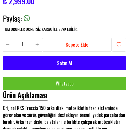
₺ 2,999.00
Paylaş
:
TÜM ÜRÜNLER ÜCRETSİZ KARGO İLE SEVK EDİLİR.
Sepete Ekle
Satın Al
Whatsapp
Ürün Açıklaması
Orijinal RKS Freccia 150 arka disk, motosikletin fren sisteminde
görev alan ve sürüş güvenliğini destekleyen önemli yedek parçalardan
biridir. Arka fren diski, balatalar ile birlikte çalışarak motosikletin
dengeli şekilde yavaşlamasına yardımcı olur ve özellikle ani