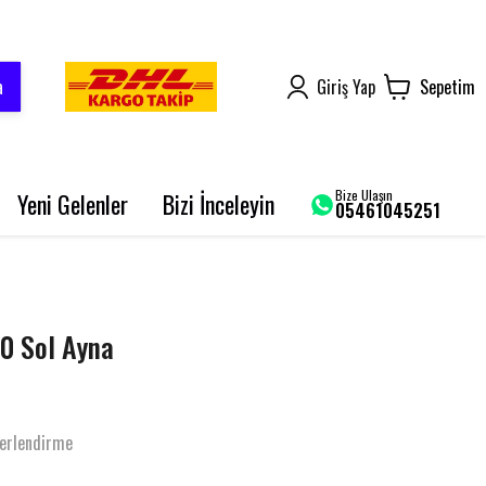
a
Giriş Yap
Sepetim
Bize Ulaşın
Yeni Gelenler
Bizi İnceleyin
05461045251
AROME 125
BLUEBERRY PRO
SRK 125-R
0 Sol Ayna
GRACE 202 PRO
BLADE 250
erlendirme