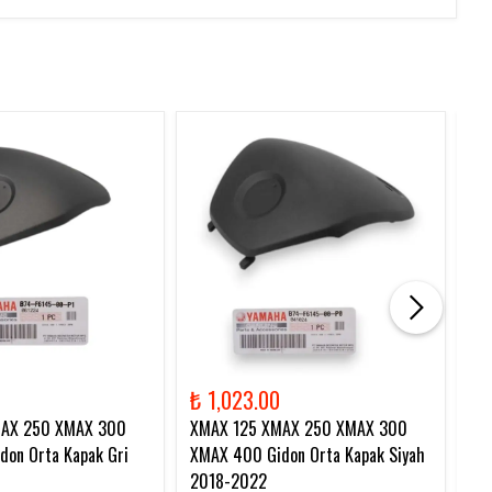
₺ 1,023.00
₺ 
MAX 250 XMAX 300
XMAX 125 XMAX 250 XMAX 300
XM
on Orta Kapak Gri
XMAX 400 Gidon Orta Kapak Siyah
Zi
2018-2022