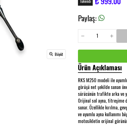
₺ 999.00
Tükendi
Paylaş
:
Büyüt
Ürün Açıklaması
RKS M250 modeli ile uyumlu o
görüşü net şekilde sunan öne
sürücünün trafikte arka ve 
Orijinal sol ayna, titreşime 
sunar. Özellikle kırılma, ge
ve uyumlu ayna kullanımı bü
motosikletin orijinal görün