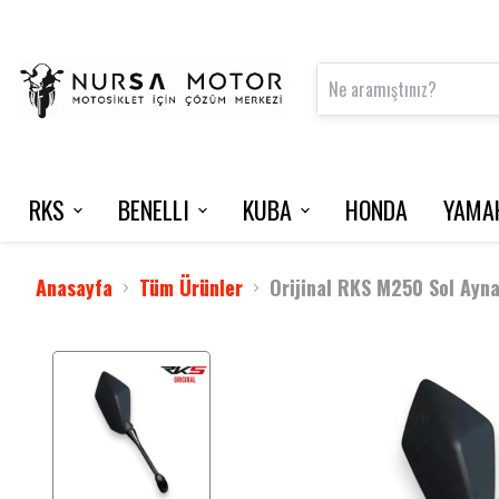
RKS
BENELLI
KUBA
HONDA
YAMA
FRECCIA 150
125 S
VN50 PRO
NMAX 125 / 2015-2020
INTERCOM
VRS 125
Anasayfa
Tüm Ürünler
Orijinal RKS M250 Sol Ayn
M502 N
NEWLIGHT
BLADE 350
TNT 202