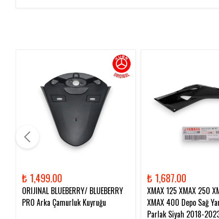
₺ 1,499.00
₺ 1,687.00
ORIJINAL BLUEBERRY/ BLUEBERRY
XMAX 125 XMAX 250 X
PRO Arka Çamurluk Kuyruğu
XMAX 400 Depo Sağ Yan
Parlak Siyah 2018-202