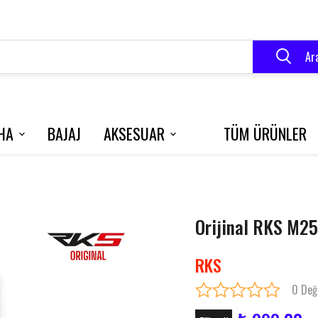
Ar
HA
BAJAJ
AKSESUAR
TÜM ÜRÜNLER
VELOCE 150
BLUEBERRY
R250
a
Orijinal RKS M25
RK 125 S
GRACE 202
RKS
0 Değ