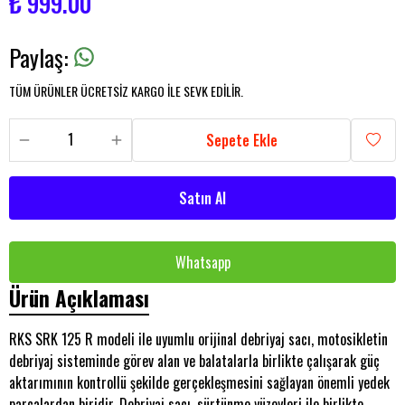
₺ 999.00
Paylaş
:
TÜM ÜRÜNLER ÜCRETSİZ KARGO İLE SEVK EDİLİR.
Sepete Ekle
Satın Al
Whatsapp
Ürün Açıklaması
RKS SRK 125 R modeli ile uyumlu orijinal debriyaj sacı, motosikletin
debriyaj sisteminde görev alan ve balatalarla birlikte çalışarak güç
aktarımının kontrollü şekilde gerçekleşmesini sağlayan önemli yedek
parçalardan biridir. Debriyaj sacı, sürtünme yüzeyleri ile birlikte