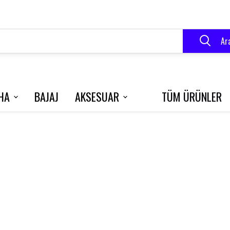
Ar
HA
BAJAJ
AKSESUAR
TÜM ÜRÜNLER
VELOCE 150
BLUEBERRY
R250
RK 125 S
GRACE 202