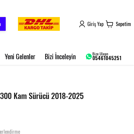
a
Giriş Yap
Sepetim
Bize Ulaşın
Yeni Gelenler
Bizi İnceleyin
05461045251
AROME 125
BLUEBERRY PRO
SRK 125-R
300 Kam Sürücü 2018-2025
GRACE 202 PRO
BLADE 250
erlendirme