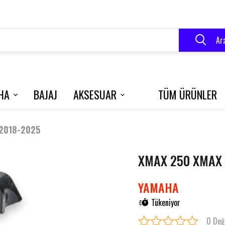
Ar
HA
BAJAJ
AKSESUAR
TÜM ÜRÜNLER
VELOCE 150
BLUEBERRY
R250
2018-2025
XMAX 250 XMAX 
RK 125 S
GRACE 202
YAMAHA
Tükeniyor
0 Değ