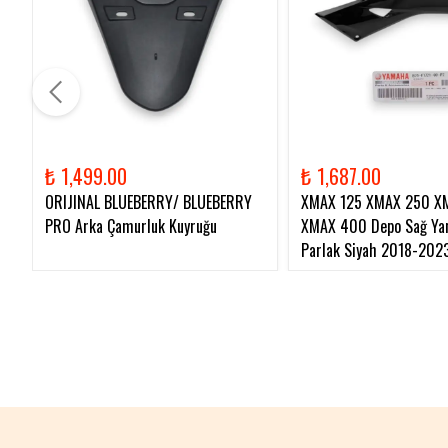
₺ 1,499.00
₺ 1,687.00
ORIJINAL BLUEBERRY/ BLUEBERRY
XMAX 125 XMAX 250 X
PRO Arka Çamurluk Kuyruğu
XMAX 400 Depo Sağ Yan
Parlak Siyah 2018-202