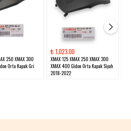
₺ 1,023.00
₺ 
MAX 250 XMAX 300
XMAX 125 XMAX 250 XMAX 300
XM
on Orta Kapak Gri
XMAX 400 Gidon Orta Kapak Siyah
Zi
2018-2022