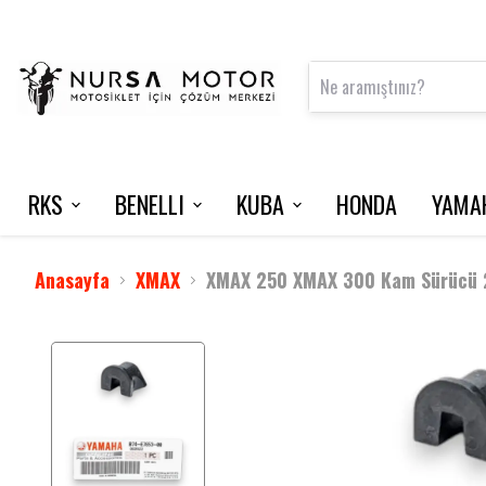
RKS
BENELLI
KUBA
HONDA
YAMA
FRECCIA 150
125 S
VN50 PRO
NMAX 125 / 2015-2020
INTERCOM
VRS 125
Anasayfa
XMAX
XMAX 250 XMAX 300 Kam Sürücü 
M502 N
NEWLIGHT
BLADE 350
TNT 202