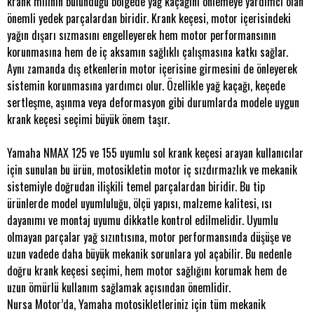
krank milinin bulunduğu bölgede yağ kaçağını önlemeye yardımcı olan
önemli yedek parçalardan biridir. Krank keçesi, motor içerisindeki
yağın dışarı sızmasını engelleyerek hem motor performansının
korunmasına hem de iç aksamın sağlıklı çalışmasına katkı sağlar.
Aynı zamanda dış etkenlerin motor içerisine girmesini de önleyerek
sistemin korunmasına yardımcı olur. Özellikle yağ kaçağı, keçede
sertleşme, aşınma veya deformasyon gibi durumlarda modele uygun
krank keçesi seçimi büyük önem taşır.
Yamaha NMAX 125 ve 155 uyumlu sol krank keçesi arayan kullanıcılar
için sunulan bu ürün, motosikletin motor iç sızdırmazlık ve mekanik
sistemiyle doğrudan ilişkili temel parçalardan biridir. Bu tip
ürünlerde model uyumluluğu, ölçü yapısı, malzeme kalitesi, ısı
dayanımı ve montaj uyumu dikkatle kontrol edilmelidir. Uyumlu
olmayan parçalar yağ sızıntısına, motor performansında düşüşe ve
uzun vadede daha büyük mekanik sorunlara yol açabilir. Bu nedenle
doğru krank keçesi seçimi, hem motor sağlığını korumak hem de
uzun ömürlü kullanım sağlamak açısından önemlidir.
Nursa Motor’da, Yamaha motosikletleriniz için tüm mekanik