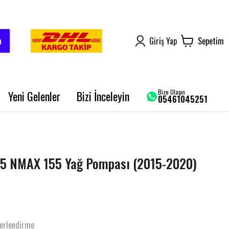
a
Giriş Yap
Sepetim
Bize Ulaşın
Yeni Gelenler
Bizi İnceleyin
05461045251
AROME 125
BLUEBERRY PRO
SRK 125-R
5 NMAX 155 Yağ Pompası (2015-2020)
GRACE 202 PRO
BLADE 250
erlendirme