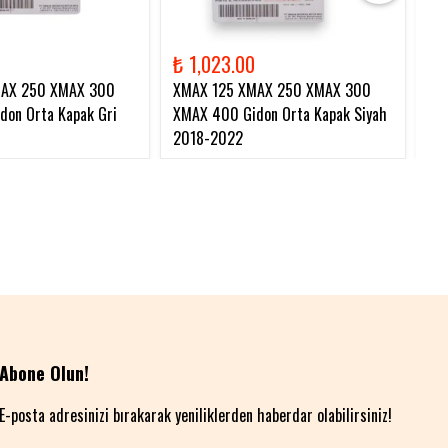
₺ 1,023.00
₺ 
MAX 250 XMAX 300
XMAX 125 XMAX 250 XMAX 300
XM
on Orta Kapak Gri
XMAX 400 Gidon Orta Kapak Siyah
Zi
2018-2022
Abone Olun!
E-posta adresinizi bırakarak yeniliklerden haberdar olabilirsiniz!