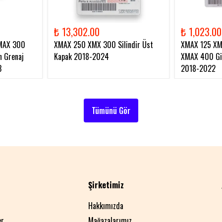
₺ 13,302.00
₺ 1,023.00
MAX 300
XMAX 250 XMX 300 Silindir Üst
XMAX 125 X
 Grenaj
Kapak 2018-2024
XMAX 400 Gid
3
2018-2022
Tümünü Gör
Şirketimiz
Hakkımızda
er
Mağazalarımız