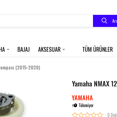
Ar
HA
BAJAJ
AKSESUAR
TÜM ÜRÜNLER
VELOCE 150
BLUEBERRY
R250
ompası (2015-2020)
Yamaha NMAX 12
RK 125 S
GRACE 202
YAMAHA
Tükeniyor
0 Değ