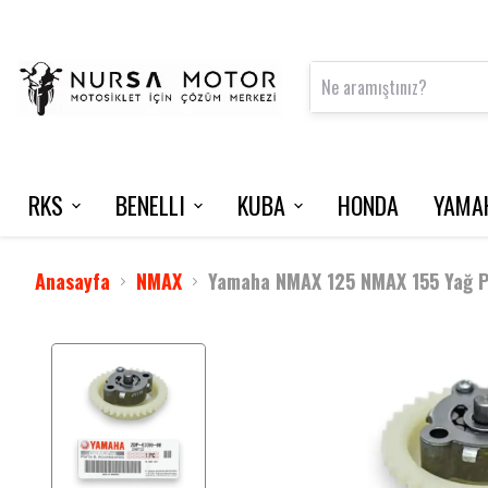
RKS
BENELLI
KUBA
HONDA
YAMA
FRECCIA 150
125 S
VN50 PRO
NMAX 125 / 2015-2020
INTERCOM
VRS 125
Anasayfa
NMAX
Yamaha NMAX 125 NMAX 155 Yağ P
M502 N
NEWLIGHT
BLADE 350
TNT 202