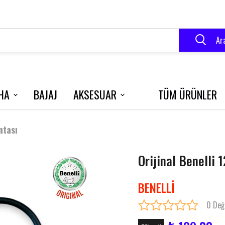
Ar
HA
BAJAJ
AKSESUAR
TÜM ÜRÜNLER
VELOCE 150
BLUEBERRY
R250
ntası
Orijinal Benelli 
RK 125 S
GRACE 202
BENELLİ
0 Değ