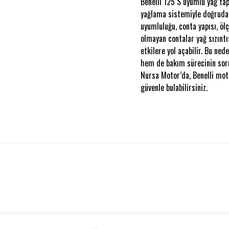
Benelli 125 S uyumlu yağ tap
yağlama sistemiyle doğrudan 
uyumluluğu, conta yapısı, öl
olmayan contalar yağ sızınt
etkilere yol açabilir. Bu ne
hem de bakım sürecinin soru
Nursa Motor’da, Benelli moto
güvenle bulabilirsiniz.