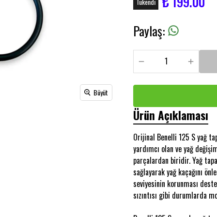
₺ 199.00
Tükendi
Paylaş
:
Büyüt
Ürün Açıklaması
Orijinal Benelli 125 S yağ 
yardımcı olan ve yağ değişi
parçalardan biridir. Yağ tapa
sağlayarak yağ kaçağını önle
seviyesinin korunması deste
sızıntısı gibi durumlarda m