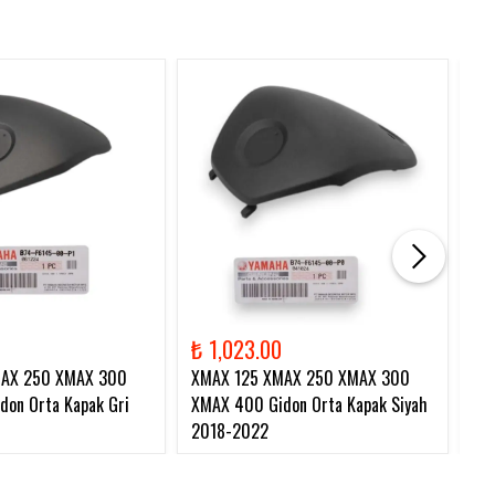
₺ 1,023.00
₺ 
MAX 250 XMAX 300
XMAX 125 XMAX 250 XMAX 300
XM
on Orta Kapak Gri
XMAX 400 Gidon Orta Kapak Siyah
Zi
2018-2022