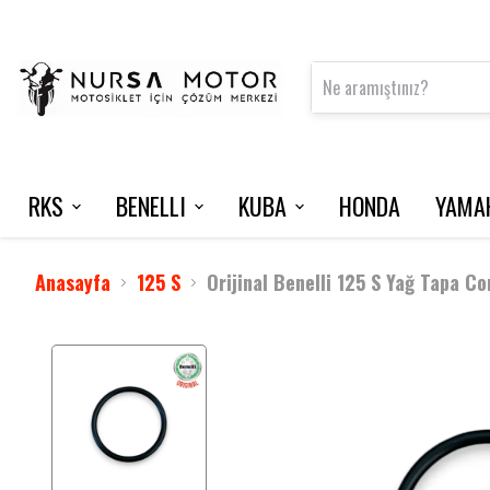
RKS
BENELLI
KUBA
HONDA
YAMA
FRECCIA 150
125 S
VN50 PRO
NMAX 125 / 2015-2020
INTERCOM
VRS 125
Anasayfa
125 S
Orijinal Benelli 125 S Yağ Tapa Co
M502 N
NEWLIGHT
BLADE 350
TNT 202