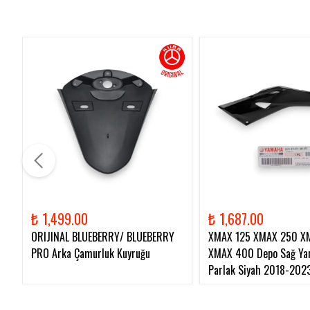
₺ 1,499.00
₺ 1,687.00
ORIJINAL BLUEBERRY/ BLUEBERRY
XMAX 125 XMAX 250 X
PRO Arka Çamurluk Kuyruğu
XMAX 400 Depo Sağ Yan
Parlak Siyah 2018-202