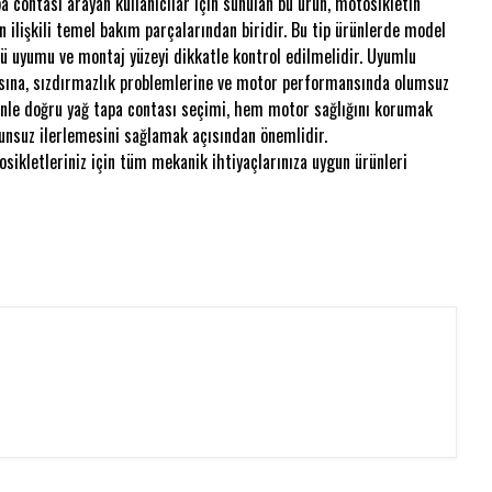
a contası arayan kullanıcılar için sunulan bu ürün, motosikletin
ilişkili temel bakım parçalarından biridir. Bu tip ürünlerde model
çü uyumu ve montaj yüzeyi dikkatle kontrol edilmelidir. Uyumlu
ısına, sızdırmazlık problemlerine ve motor performansında olumsuz
denle doğru yağ tapa contası seçimi, hem motor sağlığını korumak
nsuz ilerlemesini sağlamak açısından önemlidir.
sikletleriniz için tüm mekanik ihtiyaçlarınıza uygun ürünleri