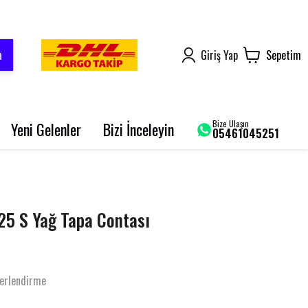
a
Giriş Yap
Sepetim
Bize Ulaşın
Yeni Gelenler
Bizi İnceleyin
05461045251
AROME 125
BLUEBERRY PRO
SRK 125-R
125 S Yağ Tapa Contası
GRACE 202 PRO
BLADE 250
erlendirme