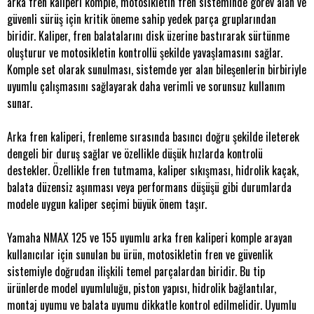
arka fren kaliperi komple, motosikletin fren sisteminde görev alan ve
güvenli sürüş için kritik öneme sahip yedek parça gruplarından
biridir. Kaliper, fren balatalarını disk üzerine bastırarak sürtünme
oluşturur ve motosikletin kontrollü şekilde yavaşlamasını sağlar.
Komple set olarak sunulması, sistemde yer alan bileşenlerin birbiriyle
uyumlu çalışmasını sağlayarak daha verimli ve sorunsuz kullanım
sunar.
Arka fren kaliperi, frenleme sırasında basıncı doğru şekilde ileterek
dengeli bir duruş sağlar ve özellikle düşük hızlarda kontrolü
destekler. Özellikle fren tutmama, kaliper sıkışması, hidrolik kaçak,
balata düzensiz aşınması veya performans düşüşü gibi durumlarda
modele uygun kaliper seçimi büyük önem taşır.
Yamaha NMAX 125 ve 155 uyumlu arka fren kaliperi komple arayan
kullanıcılar için sunulan bu ürün, motosikletin fren ve güvenlik
sistemiyle doğrudan ilişkili temel parçalardan biridir. Bu tip
ürünlerde model uyumluluğu, piston yapısı, hidrolik bağlantılar,
montaj uyumu ve balata uyumu dikkatle kontrol edilmelidir. Uyumlu