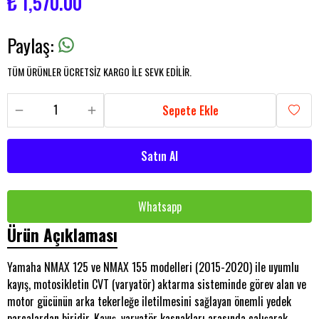
₺ 1,570.00
Paylaş
:
TÜM ÜRÜNLER ÜCRETSİZ KARGO İLE SEVK EDİLİR.
Sepete Ekle
Satın Al
Whatsapp
Ürün Açıklaması
Yamaha NMAX 125 ve NMAX 155 modelleri (2015-2020) ile uyumlu
kayış, motosikletin CVT (varyatör) aktarma sisteminde görev alan ve
motor gücünün arka tekerleğe iletilmesini sağlayan önemli yedek
parçalardan biridir. Kayış, varyatör kasnakları arasında çalışarak