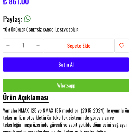
₺ 861.00
Paylaş
:
TÜM ÜRÜNLER ÜCRETSİZ KARGO İLE SEVK EDİLİR.
Sepete Ekle
Satın Al
Whatsapp
Ürün Açıklaması
Yamaha NMAX 125 ve NMAX 155 modelleri (2015-2024) ile uyumlu ön
teker mili, motosikletin ön tekerlek sisteminde görev alan ve
tekerleğin maşa üzerinde güvenli ve sabit şekilde dönmesini sağlayan
önemli yedek parçalardan biridir. Teker mili, jantın doğru