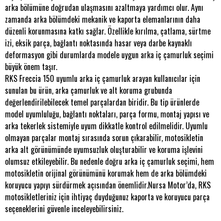
arka bölümüne doğrudan ulaşmasını azaltmaya yardımcı olur. Aynı
zamanda arka bölümdeki mekanik ve kaporta elemanlarının daha
düzenli korunmasına katkı sağlar. Özellikle kırılma, çatlama, sürtme
izi, eksik parça, bağlantı noktasında hasar veya darbe kaynaklı
deformasyon gibi durumlarda modele uygun arka iç çamurluk seçimi
büyük önem taşır.
RKS Freccia 150 uyumlu arka iç çamurluk arayan kullanıcılar için
sunulan bu ürün, arka çamurluk ve alt koruma grubunda
değerlendirilebilecek temel parçalardan biridir. Bu tip ürünlerde
model uyumluluğu, bağlantı noktaları, parça formu, montaj yapısı ve
arka tekerlek sistemiyle uyum dikkatle kontrol edilmelidir. Uyumlu
olmayan parçalar montaj sırasında sorun çıkarabilir, motosikletin
arka alt görünümünde uyumsuzluk oluşturabilir ve koruma işlevini
olumsuz etkileyebilir. Bu nedenle doğru arka iç çamurluk seçimi, hem
motosikletin orijinal görünümünü korumak hem de arka bölümdeki
koruyucu yapıyı sürdürmek açısından önemlidir.Nursa Motor’da, RKS
motosikletleriniz için ihtiyaç duyduğunuz kaporta ve koruyucu parça
seçeneklerini güvenle inceleyebilirsiniz.