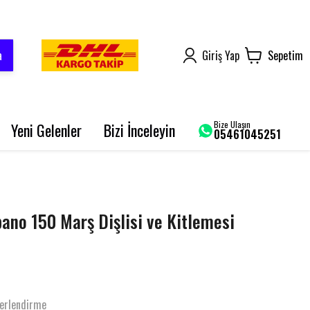
a
Giriş Yap
Sepetim
Bize Ulaşın
Yeni Gelenler
Bizi İnceleyin
05461045251
AROME 125
BLUEBERRY PRO
SRK 125-R
bano 150 Marş Dişlisi ve Kitlemesi
GRACE 202 PRO
BLADE 250
erlendirme