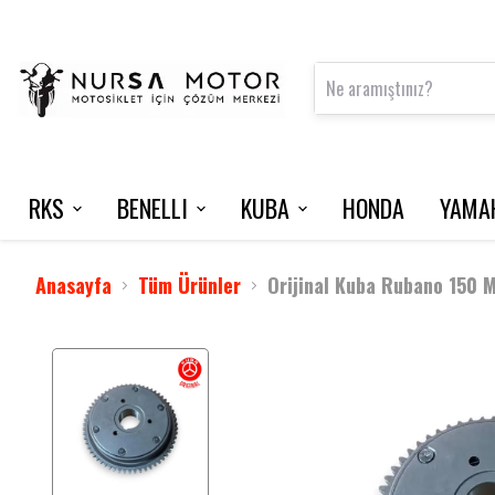
RKS
BENELLI
KUBA
HONDA
YAMA
FRECCIA 150
125 S
VN50 PRO
NMAX 125 / 2015-2020
INTERCOM
VRS 125
Anasayfa
Tüm Ürünler
Orijinal Kuba Rubano 150 Ma
M502 N
NEWLIGHT
BLADE 350
TNT 202