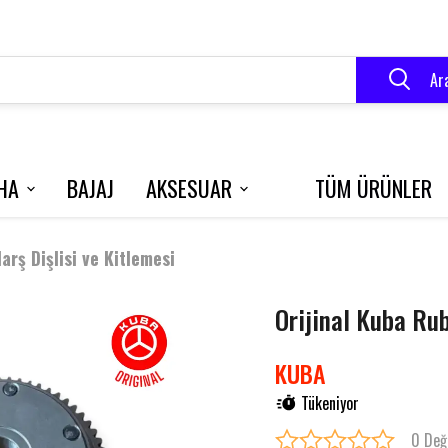
Ar
HA
BAJAJ
AKSESUAR
TÜM ÜRÜNLER
VELOCE 150
BLUEBERRY
R250
rş Dişlisi ve Kitlemesi
Orijinal Kuba Ru
RK 125 S
GRACE 202
KUBA
Tükeniyor
0 Değ