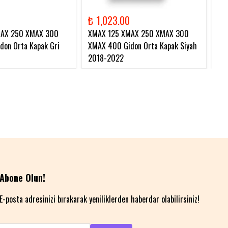
₺ 1,023.00
₺ 
MAX 250 XMAX 300
XMAX 125 XMAX 250 XMAX 300
XM
on Orta Kapak Gri
XMAX 400 Gidon Orta Kapak Siyah
Zi
2018-2022
Abone Olun!
E-posta adresinizi bırakarak yeniliklerden haberdar olabilirsiniz!