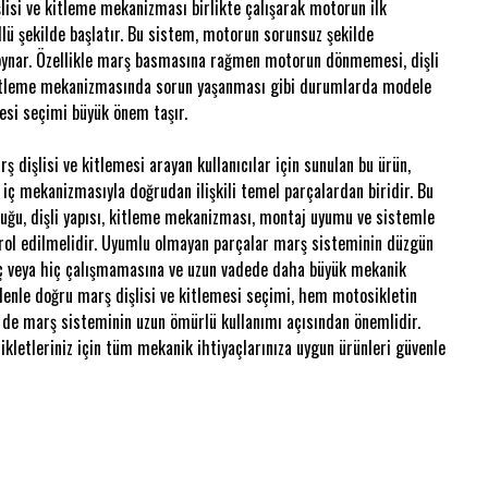
şlisi ve kitleme mekanizması birlikte çalışarak motorun ilk
llü şekilde başlatır. Bu sistem, motorun sorunsuz şekilde
l oynar. Özellikle marş basmasına rağmen motorun dönmemesi, dişli
litleme mekanizmasında sorun yaşanması gibi durumlarda modele
esi seçimi büyük önem taşır.
dişlisi ve kitlemesi arayan kullanıcılar için sunulan bu ürün,
iç mekanizmasıyla doğrudan ilişkili temel parçalardan biridir. Bu
uğu, dişli yapısı, kitleme mekanizması, montaj uyumu ve sistemle
rol edilmelidir. Uyumlu olmayan parçalar marş sisteminin düzgün
 veya hiç çalışmamasına ve uzun vadede daha büyük mekanik
edenle doğru marş dişlisi ve kitlemesi seçimi, hem motosikletin
 de marş sisteminin uzun ömürlü kullanımı açısından önemlidir.
kletleriniz için tüm mekanik ihtiyaçlarınıza uygun ürünleri güvenle