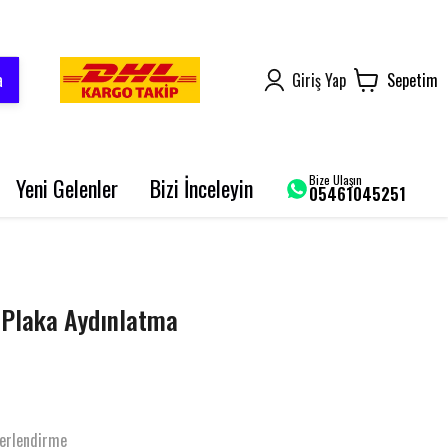
a
Giriş Yap
Sepetim
Bize Ulaşın
Yeni Gelenler
Bizi İnceleyin
05461045251
AROME 125
BLUEBERRY PRO
SRK 125-R
Plaka Aydınlatma
GRACE 202 PRO
BLADE 250
erlendirme