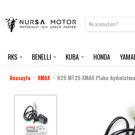
RKS
BENELLI
KUBA
HONDA
YAMA
FRECCIA 150
125 S
VN50 PRO
NMAX 125 / 2015-2020
INTERCOM
VRS 125
Anasayfa
XMAX
R25 MT25 XMAX Plaka Aydınlatm
M502 N
NEWLIGHT
BLADE 350
TNT 202