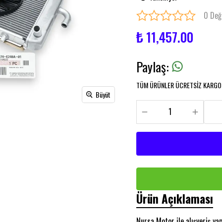
0 Değ
₺ 11,457.00
Paylaş
:
TÜM ÜRÜNLER ÜCRETSİZ KARGO İ
Büyüt
Ürün Açıklaması
Nursa Motor ile alışveriş y