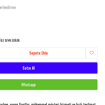
erlendirme
LE SEVK EDİLİR.
Sepete Ekle
Satın Al
Whatsapp
aparken, uygun fiyatlar, mükemmel müşteri hizmeti ve hızlı teslimat