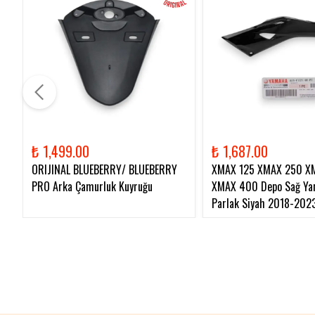
₺ 1,499.00
₺ 1,687.00
ORIJINAL BLUEBERRY/ BLUEBERRY
XMAX 125 XMAX 250 X
PRO Arka Çamurluk Kuyruğu
XMAX 400 Depo Sağ Yan
Parlak Siyah 2018-202