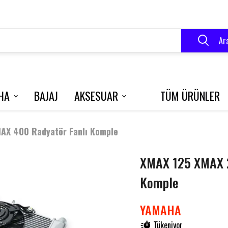
Ar
HA
BAJAJ
AKSESUAR
TÜM ÜRÜNLER
VELOCE 150
BLUEBERRY
R250
X 400 Radyatör Fanlı Komple
XMAX 125 XMAX 
RK 125 S
GRACE 202
Komple
YAMAHA
Tükeniyor