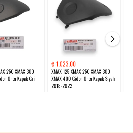
₺ 1,023.00
₺ 
MAX 250 XMAX 300
XMAX 125 XMAX 250 XMAX 300
XM
on Orta Kapak Gri
XMAX 400 Gidon Orta Kapak Siyah
Zi
2018-2022