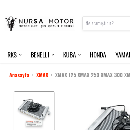
RKS
BENELLI
KUBA
HONDA
YAMA
FRECCIA 150
125 S
VN50 PRO
NMAX 125 / 2015-2020
INTERCOM
VRS 125
Anasayfa
XMAX
XMAX 125 XMAX 250 XMAX 300 XMA
M502 N
NEWLIGHT
BLADE 350
TNT 202