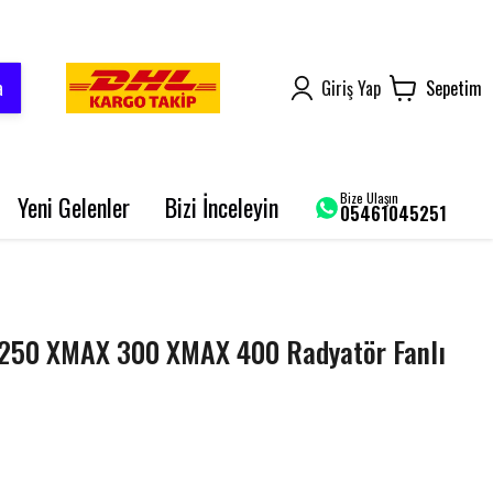
a
Giriş Yap
Sepetim
Bize Ulaşın
Yeni Gelenler
Bizi İnceleyin
05461045251
AROME 125
BLUEBERRY PRO
SRK 125-R
250 XMAX 300 XMAX 400 Radyatör Fanlı
GRACE 202 PRO
BLADE 250