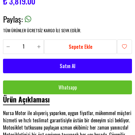
₺ 3,819.00
Paylaş
:
TÜM ÜRÜNLER ÜCRETSİZ KARGO İLE SEVK EDİLİR.
Sepete Ekle
Satın Al
Whatsapp
Ürün Açıklaması
Nursa Motor ile alışveriş yaparken, uygun fiyatlar, mükemmel müşteri
hizmeti ve hızlı teslimat garantisiyle üstün bir deneyim sizi bekliyor.
Motosiklet tutkusunu paylaşan uzman ekibimiz her zaman yanınızda!
Motosikletinizi bir üst seviyeye taşıyacak her şey burada. Güvenilir