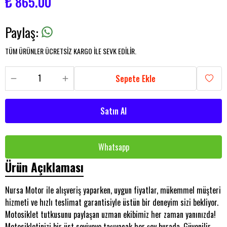
₺ 865.00
Paylaş
:
TÜM ÜRÜNLER ÜCRETSİZ KARGO İLE SEVK EDİLİR.
Sepete Ekle
Satın Al
Whatsapp
Ürün Açıklaması
Nursa Motor ile alışveriş yaparken, uygun fiyatlar, mükemmel müşteri
hizmeti ve hızlı teslimat garantisiyle üstün bir deneyim sizi bekliyor.
Motosiklet tutkusunu paylaşan uzman ekibimiz her zaman yanınızda!
Motosikletinizi bir üst seviyeye taşıyacak her şey burada. Güvenilir