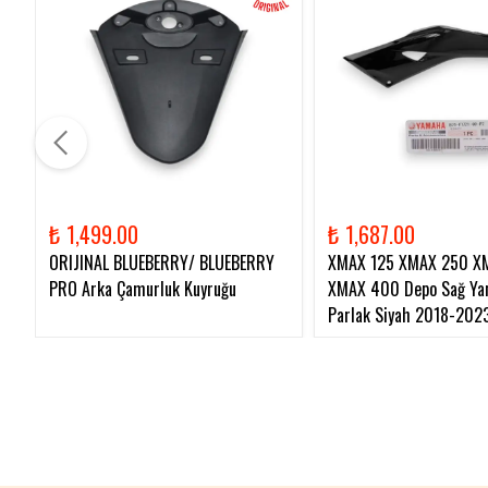
₺ 1,499.00
₺ 1,687.00
ORIJINAL BLUEBERRY/ BLUEBERRY
XMAX 125 XMAX 250 X
PRO Arka Çamurluk Kuyruğu
XMAX 400 Depo Sağ Yan
Parlak Siyah 2018-202