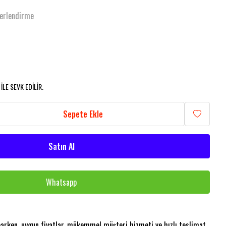
erlendirme
LE SEVK EDİLİR.
Sepete Ekle
Satın Al
Whatsapp
aparken, uygun fiyatlar, mükemmel müşteri hizmeti ve hızlı teslimat