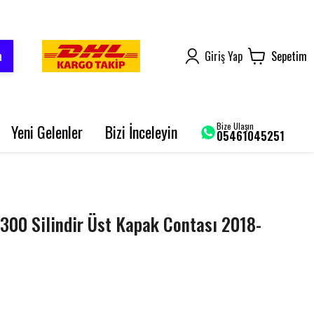
a
Giriş Yap
Sepetim
Bize Ulaşın
Yeni Gelenler
Bizi İnceleyin
05461045251
AROME 125
BLUEBERRY PRO
SRK 125-R
00 Silindir Üst Kapak Contası 2018-
GRACE 202 PRO
BLADE 250