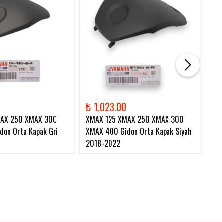
₺ 1,023.00
₺ 
MAX 250 XMAX 300
XMAX 125 XMAX 250 XMAX 300
XM
on Orta Kapak Gri
XMAX 400 Gidon Orta Kapak Siyah
Zi
2018-2022