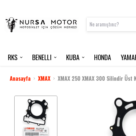
RKS
BENELLI
KUBA
HONDA
YAMA
FRECCIA 150
125 S
VN50 PRO
NMAX 125 / 2015-2020
INTERCOM
VRS 125
Anasayfa
XMAX
XMAX 250 XMAX 300 Silindir Üst 
M502 N
NEWLIGHT
BLADE 350
TNT 202