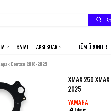
Ar
HA
BAJAJ
AKSESUAR
TÜM ÜRÜNLER
VELOCE 150
BLUEBERRY
R250
Kapak Contası 2018-2025
XMAX 250 XMAX 3
RK 125 S
GRACE 202
2025
YAMAHA
Tükeniyor