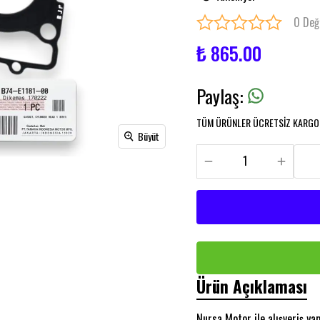
0 Değ
₺ 865.00
Paylaş
:
TÜM ÜRÜNLER ÜCRETSİZ KARGO İ
Büyüt
Ürün Açıklaması
Nursa Motor ile alışveriş y