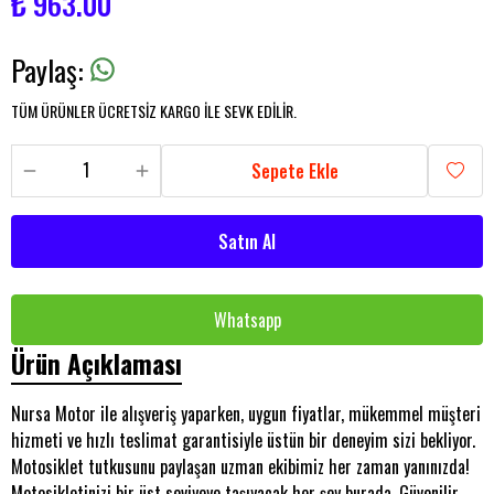
₺ 963.00
Paylaş
:
TÜM ÜRÜNLER ÜCRETSİZ KARGO İLE SEVK EDİLİR.
Sepete Ekle
Satın Al
Whatsapp
Ürün Açıklaması
Nursa Motor ile alışveriş yaparken, uygun fiyatlar, mükemmel müşteri
hizmeti ve hızlı teslimat garantisiyle üstün bir deneyim sizi bekliyor.
Motosiklet tutkusunu paylaşan uzman ekibimiz her zaman yanınızda!
Motosikletinizi bir üst seviyeye taşıyacak her şey burada. Güvenilir