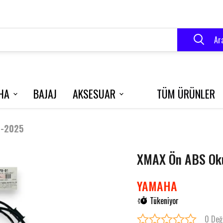
Ar
HA
BAJAJ
AKSESUAR
TÜM ÜRÜNLER
VELOCE 150
BLUEBERRY
R250
8-2025
XMAX Ön ABS Ok
RK 125 S
GRACE 202
YAMAHA
Tükeniyor
0 Değ