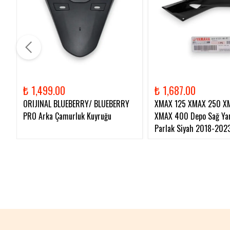
₺ 1,499.00
₺ 1,687.00
ORIJINAL BLUEBERRY/ BLUEBERRY
XMAX 125 XMAX 250 X
PRO Arka Çamurluk Kuyruğu
XMAX 400 Depo Sağ Yan
Parlak Siyah 2018-202