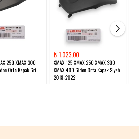
₺ 1,023.00
₺ 
MAX 250 XMAX 300
XMAX 125 XMAX 250 XMAX 300
XM
on Orta Kapak Gri
XMAX 400 Gidon Orta Kapak Siyah
Zi
2018-2022