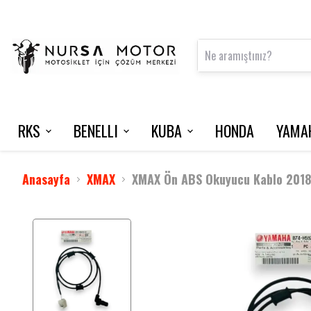
RKS
BENELLI
KUBA
HONDA
YAMA
FRECCIA 150
125 S
VN50 PRO
NMAX 125 / 2015-2020
INTERCOM
VRS 125
Anasayfa
XMAX
XMAX Ön ABS Okuyucu Kablo 201
M502 N
NEWLIGHT
BLADE 350
TNT 202